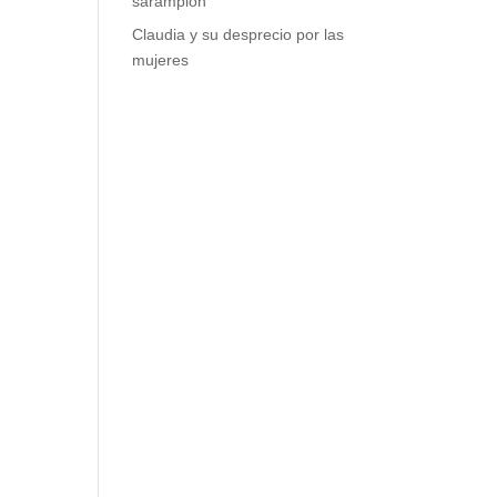
La 4T sin vacunas contra el
sarampión
Claudia y su desprecio por las
mujeres